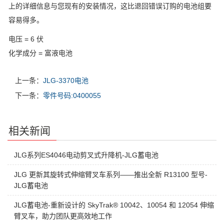
上的详细信息与您现有的安装情况，这比退回错误订购的电池组要
容易得多。
电压 = 6 伏
化学成分 = 富液电池
上一条：
JLG-3370电池
下一条：
零件号码:0400055
相关新闻
JLG系列ES4046电动剪叉式升降机-JLG蓄电池
JLG 更新其旋转式伸缩臂叉车系列——推出全新 R13100 型号-
JLG蓄电池
JLG蓄电池-重新设计的 SkyTrak® 10042、10054 和 12054 伸缩
臂叉车，助力团队更高效地工作